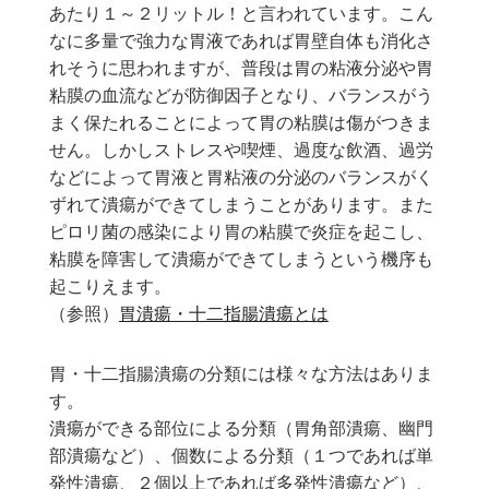
あたり１～２リットル！と言われています。こん
なに多量で強力な胃液であれば胃壁自体も消化さ
れそうに思われますが、普段は胃の粘液分泌や胃
粘膜の血流などが防御因子となり、バランスがう
まく保たれることによって胃の粘膜は傷がつきま
せん。しかしストレスや喫煙、過度な飲酒、過労
などによって胃液と胃粘液の分泌のバランスがく
ずれて潰瘍ができてしまうことがあります。また
ピロリ菌の感染により胃の粘膜で炎症を起こし、
粘膜を障害して潰瘍ができてしまうという機序も
起こりえます。
（参照）
胃潰瘍・十二指腸潰瘍とは
胃・十二指腸潰瘍の分類には様々な方法はありま
す。
潰瘍ができる部位による分類（胃角部潰瘍、幽門
部潰瘍など）、個数による分類（１つであれば単
発性潰瘍、２個以上であれば多発性潰瘍など）、