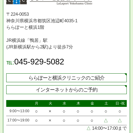
〒224-0053
神奈川県横浜市都筑区池辺町4035-1
ららぽーと横浜1階
JR横浜線「鴨居」駅
(JR新横浜駅から2駅)より徒歩7分
045-929-5082
℡:
ららぽーと横浜クリニックのご紹介
インターネットからのご予約
月
火
水
木
金
土
日・祝
9:00〜13:00
○
×
○
○
○
○
○
17:00〜19:00
○
×
○
○
○
△
△
△
14:00〜17:00まで