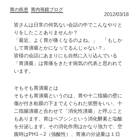
胃の疾患
胃内視鏡ブログ
2012/03/18
皆さんは日常の何気ない会話の中でこんなやりと
りをしたことありませんか？
「最近、よく胃が痛くなるのよね。」 「もしか
して胃潰瘍とかになってるんじゃない？」
皆様の会話にあまりにも自然に入り込んでいる
「胃潰瘍」は胃痛をきたす病気の代表と思われて
います。
そもそも胃潰瘍とは
そもそも胃潰瘍というのは、胃や十二指腸の壁に
傷が付き粘膜の下までえぐられた状態をいい、十
二指腸潰瘍と合わせて「消化性潰瘍」と呼ぶこと
もあります。胃はペプシンという消化酵素と塩酸
を分泌します。その消化作用はかなり強力で、空
腹時はPH1～2（強酸性）、胃液の分泌量は１日