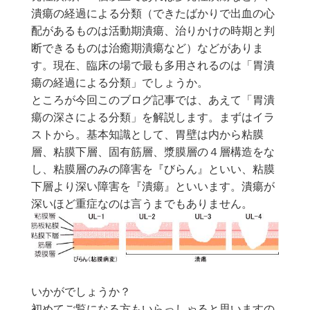
潰瘍の経過による分類（できたばかりで出血の心
配があるものは活動期潰瘍、治りかけの時期と判
断できるものは治癒期潰瘍など）などがありま
す。現在、臨床の場で最も多用されるのは「胃潰
瘍の経過による分類」でしょうか。
ところが今回このブログ記事では、あえて「胃潰
瘍の深さによる分類」を解説します。まずはイラ
ストから。基本知識として、胃壁は内から粘膜
層、粘膜下層、固有筋層、漿膜層の４層構造をな
し、粘膜層のみの障害を『びらん』といい、粘膜
下層より深い障害を『潰瘍』といいます。潰瘍が
深いほど重症なのは言うまでもありません。
いかがでしょうか？
初めてご覧になる方もいらっしゃると思いますの