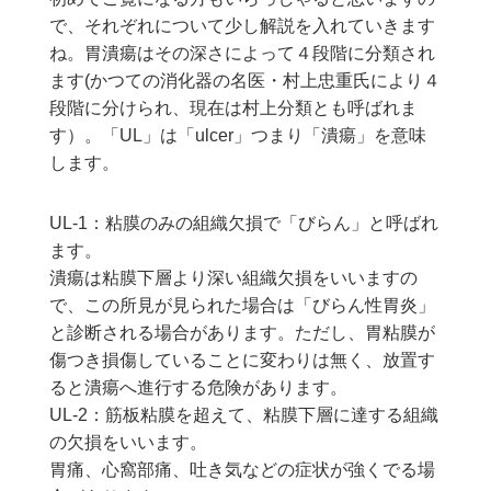
で、それぞれについて少し解説を入れていきます
ね。胃潰瘍はその深さによって４段階に分類され
ます(かつての消化器の名医・村上忠重氏により４
段階に分けられ、現在は村上分類とも呼ばれま
す）。「UL」は「ulcer」つまり「潰瘍」を意味
します。
UL-1：粘膜のみの組織欠損で「びらん」と呼ばれ
ます。
潰瘍は粘膜下層より深い組織欠損をいいますの
で、この所見が見られた場合は「びらん性胃炎」
と診断される場合があります。ただし、胃粘膜が
傷つき損傷していることに変わりは無く、放置す
ると潰瘍へ進行する危険があります。
UL-2：筋板粘膜を超えて、粘膜下層に達する組織
の欠損をいいます。
胃痛、心窩部痛、吐き気などの症状が強くでる場