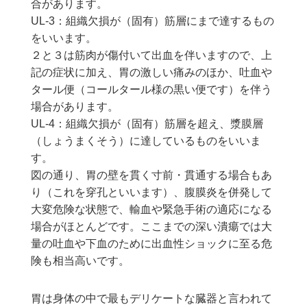
合があります。
UL-3：組織欠損が（固有）筋層にまで達するもの
をいいます。
２と３は筋肉が傷付いて出血を伴いますので、上
記の症状に加え、胃の激しい痛みのほか、吐血や
タール便（コールタール様の黒い便です）を伴う
場合があります。
UL-4：組織欠損が（固有）筋層を超え、漿膜層
（しょうまくそう）に達しているものをいいま
す。
図の通り、胃の壁を貫く寸前・貫通する場合もあ
り（これを穿孔といいます）、腹膜炎を併発して
大変危険な状態で、輸血や緊急手術の適応になる
場合がほとんどです。ここまでの深い潰瘍では大
量の吐血や下血のために出血性ショックに至る危
険も相当高いです。
胃は身体の中で最もデリケートな臓器と言われて