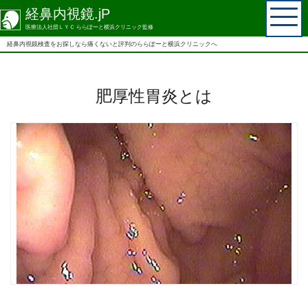
経鼻内視鏡.jP
医療法人社団ＬＹＣ ららぽーと横浜クリニック監修
経鼻内視鏡検査を
お探しなら
痛くないと評判の
ららぽーと横浜クリニックへ
肥厚性胃炎とは