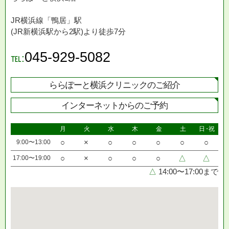
JR横浜線「鴨居」駅
(JR新横浜駅から2駅)より徒歩7分
045-929-5082
℡:
ららぽーと横浜クリニックのご紹介
インターネットからのご予約
月
火
水
木
金
土
日・祝
9:00〜13:00
○
×
○
○
○
○
○
17:00〜19:00
○
×
○
○
○
△
△
△
14:00〜17:00まで