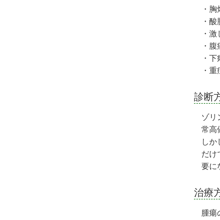
・胸
・酸
・激
・腹
・下
・重
診断
ゾリ
常高
しか
だけ
要に
治療
腫瘍