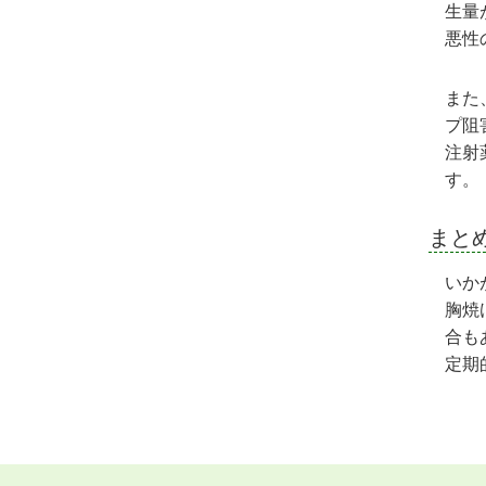
生量
悪性
また
プ阻
注射
す。
まと
いか
胸焼
合も
定期