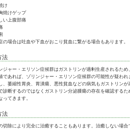
焼け
胸焼けゲップ
しい上腹部痛
痛
痢
症の場合は吐血や下血がおこり貧血に繋がる場合もあります。
方法
ンジャー・エリソン症候群はガストリンが過剰生産されるため
値であれば、ゾリンジャー・エリソン症候群の可能性が疑われます。
し、萎縮性胃炎、胃潰瘍、悪性貧血などの病気もガストリンが
で診断するのではなくガストリン分泌腫瘍の存在を確認するた
なってきます。
方法
の切除により完全に治癒することもあります。治癒しない場合