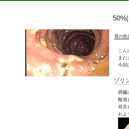
50
胃の疾
こん
まだ
今回
ゾリ
膵臓
酸過
発見
およ