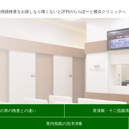
内視鏡検査を
お探しなら
痛くないと評判の
ららぽーと横浜クリニックへ
の胃の検査との違い
胃潰瘍・十二指腸潰
胃内視鏡の洗浄消毒