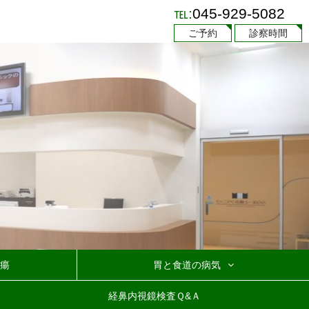
℡:
045-929-5082
ご予約
診察時間
瘍
胃と食道の病気
急性胃炎・慢性胃炎
他の胃と食道の病気
逆流性食道炎
機能性胃腸症
胃ポリープ
ピロリ菌
経鼻内視鏡検査Ｑ&Ａ