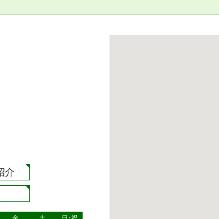
紹介
約
金
土
日・祝