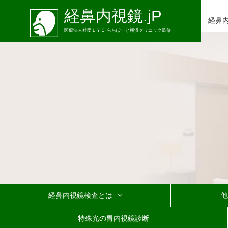
経鼻内視鏡.jP
経鼻
医療法人社団ＬＹＣ ららぽーと横浜クリニック監修
経鼻内視鏡検査とは
他
経鼻内視鏡検査の流れ
辛くない内視鏡検査
特殊光の胃内視鏡診断