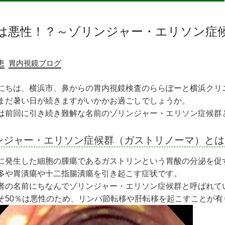
%は悪性！？～ゾリンジャー・エリソン症
患
胃内視鏡ブログ
にちは、横浜市、鼻からの胃内視鏡検査のららぽーと横浜クリ
まだ暑い日が続きますがいかかお過ごしでしょうか。
は前回に引き続き難解な名前のゾリンジャー・エリソン症候群
ンジャー・エリソン症候群（ガストリノーマ）とは
に発生した細胞の腫瘍であるガストリンという胃酸の分泌を促
多や胃潰瘍や十二指腸潰瘍を引き起こす症状です。
者の名前にちなんでゾリンジャー・エリソン症候群と呼ばれて
そ50％は悪性のため、リンパ節転移や肝転移を起こすことが有