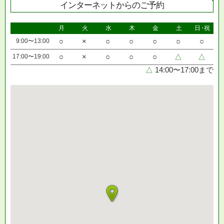
インターネットからのご予約
月
火
水
木
金
土
日・祝
9:00〜13:00
○
×
○
○
○
○
○
17:00〜19:00
○
×
○
○
○
△
△
△
14:00〜17:00まで