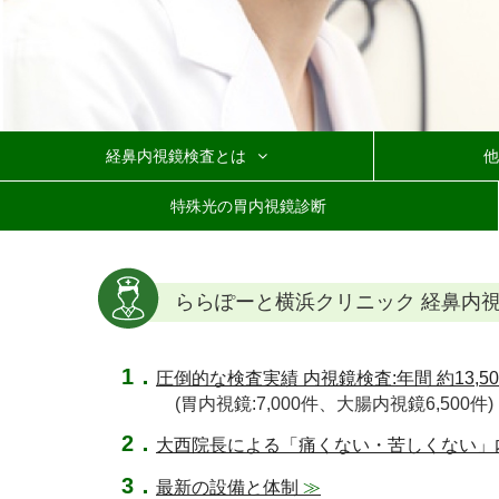
経鼻内視鏡検査とは
他
経鼻内視鏡検査の流れ
辛くない内視鏡検査
特殊光の胃内視鏡診断
ららぽーと横浜クリニック 経鼻内
圧倒的な検査実績 内視鏡検査:年間 約13,50
(胃内視鏡:7,000件、大腸内視鏡6,500件)
大西院長による「痛くない・苦しくない」
最新の設備と体制
≫