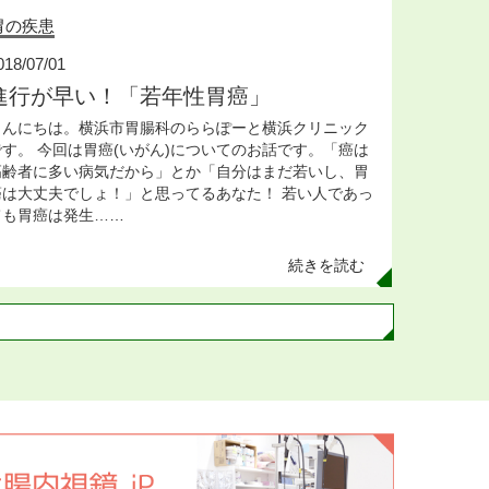
胃の疾患
018/07/01
進行が早い！「若年性胃癌」
こんにちは。横浜市胃腸科のららぽーと横浜クリニック
です。 今回は胃癌(いがん)についてのお話です。「癌は
高齢者に多い病気だから」とか「自分はまだ若いし、胃
癌は大丈夫でしょ！」と思ってるあなた！ 若い人であっ
ても胃癌は発生…
…
続きを読む