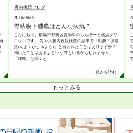
胃内視鏡ブログ
2018/08/01
2
胃粘膜下腫瘍はどんな病気？
ク
こんにちは、横浜市都筑区胃腸科のららぽーと横浜クリ
物
ニックです。 胃や大腸内視鏡検査の結果で「粘膜下腫瘍
食
(ねんまくかしゅよう)」と言われたことはありますか？
さ
聞いたことはあるよという方もいるかもしれません。
「腫瘍」と聞くと…
…
む
続きを読む
もっとみる