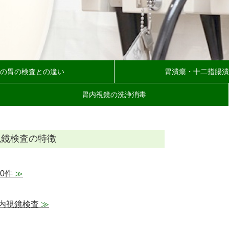
の胃の検査との違い
胃潰瘍・十二指腸潰
胃内視鏡の洗浄消毒
視鏡検査の特徴
0件
≫
内視鏡検査
≫