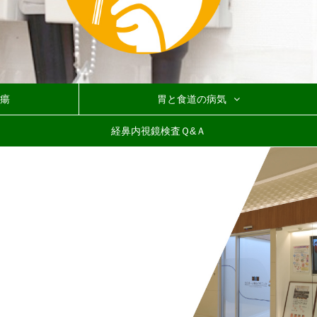
瘍
胃と食道の病気
急性胃炎・慢性胃炎
他の胃と食道の病気
逆流性食道炎
機能性胃腸症
胃ポリープ
ピロリ菌
経鼻内視鏡検査Ｑ&Ａ