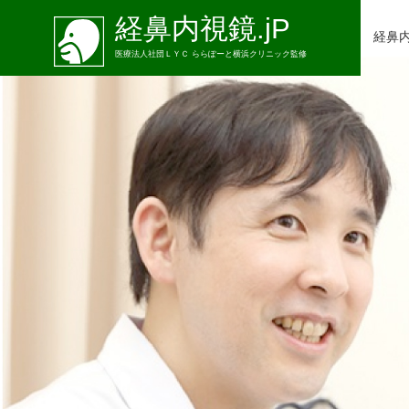
経鼻内視鏡.jP
経鼻
医療法人社団ＬＹＣ ららぽーと横浜クリニック監修